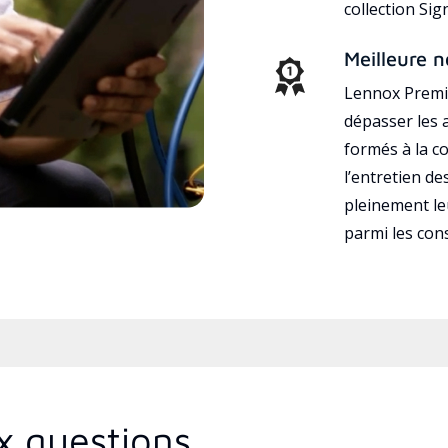
collection Si
Meilleure n
Lennox Premie
dépasser les a
formés à la con
l’entretien d
pleinement leu
parmi les co
x questions