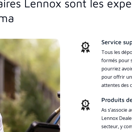
aires Lennox sont les exp
oma
Service su
Tous les dépo
formés pour s
pourriez avoi
pour offrir un
attentes des c
Produits d
As s’associe 
Lennox Dealer
secteur, y co