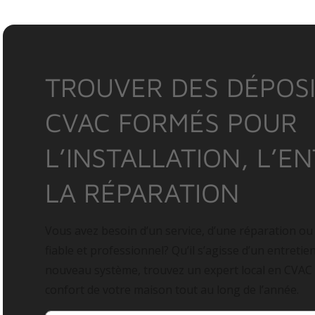
TROUVER DES DÉPOSI
CVAC FORMÉS POUR
L’INSTALLATION, L’E
LA RÉPARATION
Vous avez besoin d’un service, d’une réparation ou
fiable et professionnel? Qu’il s’agisse d’un entretie
nouveau système, trouvez un expert local en CVAC
confort de votre maison tout au long de l’année.