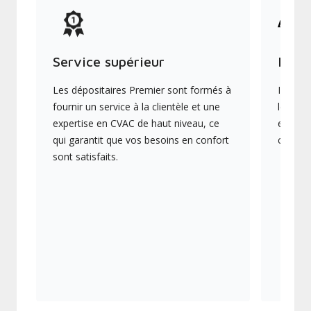
Service supérieur
Produ
Les dépositaires Premier sont formés à
Ils off
fournir un service à la clientèle et une
les plu
expertise en CVAC de haut niveau, ce
en éner
qui garantit que vos besoins en confort
collect
sont satisfaits.