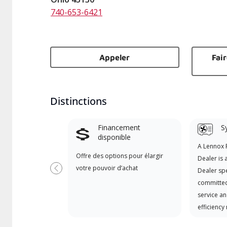
740-653-6421
Appeler
Fai
Distinctions
Financement
S
disponible
A Lennox
Offre des options pour élargir
Dealer is 
votre pouvoir d’achat
Dealer spe
Previous
committed
service an
efficiency