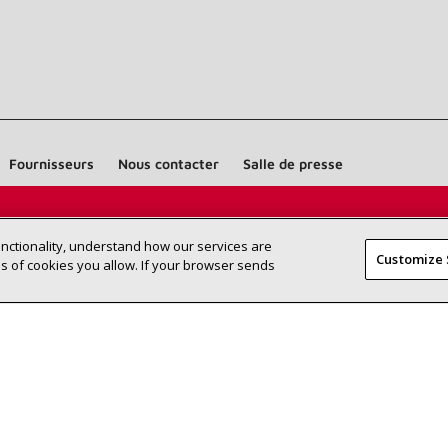
Fournisseurs
Nous contacter
Salle de presse
Trouvez un dépositaire Lennox près
RECHERCHE
unctionality, understand how our services are
DÉPOSITAI
Customize 
de chez vous
 of cookies you allow. If your browser sends
©2026 Lennox International Inc.
Plan du site
Déclaration 