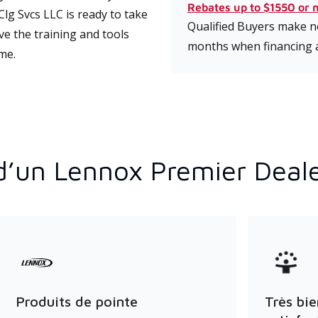
Rebates up to $1550 or 
g Svcs LLC is ready to take
Qualified Buyers make no
ve the training and tools
months when financing 
ime.
d’un Lennox Premier Deal
Produits de pointe
Très bie