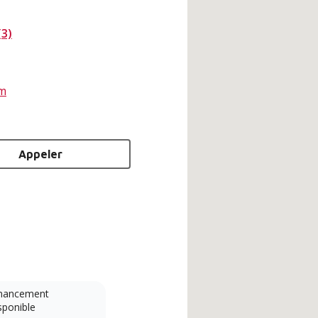
(3)
om
Appeler
nancement
Système sans conduit
sponible