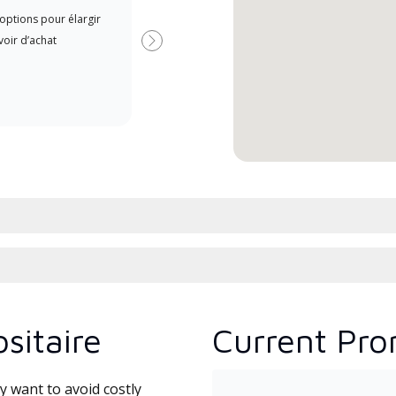
A Lennox Powered by Samsung
options pour élargir
Offe
Dealer is a Lennox Premier
oir d’achat
when
Dealer specially trained and
Suivant
committed to delivering expert
service and support for high-
efficiency mini-split systems.
sitaire
Current Pro
 want to avoid costly