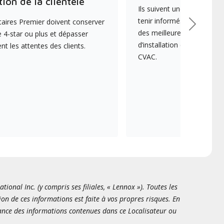
tion de la clientèle
Ils suivent une formation 
tenir informés des dernièr
aires Premier doivent conserver
Suivant
des meilleures pratiques e
 4-star ou plus et dépasser
d’installation et d’entreti
 les attentes des clients.
CVAC.
onal Inc. (y compris ses filiales, « Lennox »). Toutes les
ion de ces informations est faite à vos propres risques. En
sance des informations contenues dans ce Localisateur ou