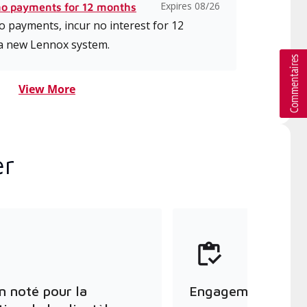
Expires 08/26
no payments for 12 months
 payments, incur no interest for 12
a new Lennox system.
View More
er
n noté pour la
Engagement envers