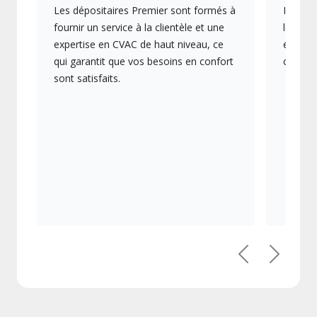
Les dépositaires Premier sont formés à
Ils off
fournir un service à la clientèle et une
les plu
expertise en CVAC de haut niveau, ce
en éner
qui garantit que vos besoins en confort
collect
sont satisfaits.
Précédent
Suivant