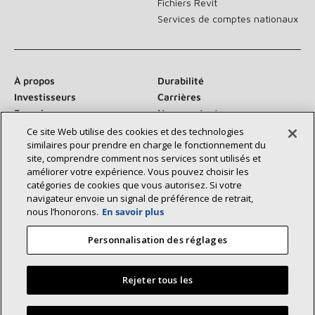
Fichiers Revit
Services de comptes nationaux
À propos
Durabilité
Investisseurs
Carrières
Fournisseurs
Nous contacter
Salle de presse
Ce site Web utilise des cookies et des technologies
similaires pour prendre en charge le fonctionnement du
site, comprendre comment nos services sont utilisés et
améliorer votre expérience. Vous pouvez choisir les
catégories de cookies que vous autorisez. Si votre
Communiquez avec nous :
navigateur envoie un signal de préférence de retrait,
nous l’honorons.
En savoir plus
Personnalisation des réglages
Rejeter tous les
©2026 Lennox International Inc.
Plan du site
Déclaration d’accessibilité
Confidentialité
Trouvez un dépositaire Lennox près de chez vous