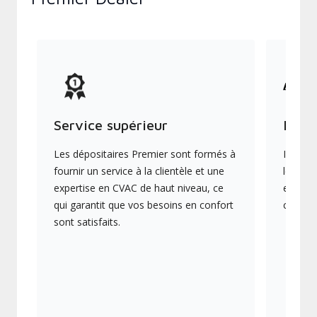
Service supérieur
Produ
Les dépositaires Premier sont formés à
Ils off
fournir un service à la clientèle et une
les plu
expertise en CVAC de haut niveau, ce
en éner
qui garantit que vos besoins en confort
collect
sont satisfaits.