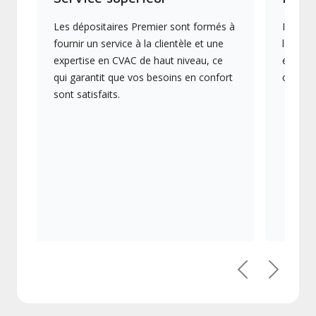
Les dépositaires Premier sont formés à
Ils off
fournir un service à la clientèle et une
les plu
expertise en CVAC de haut niveau, ce
en éner
qui garantit que vos besoins en confort
collect
sont satisfaits.
Précédent
Suivant