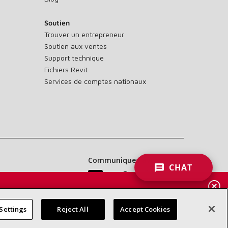
Soutien
Trouver un entrepreneur
Soutien aux ventes
Support technique
Fichiers Revit
Services de comptes nationaux
Communiquez avec nous :
CHAT
 DES
RES
Settings
Reject All
Accept Cookies
d’accessibilité
Confidentialité
Conditions générales