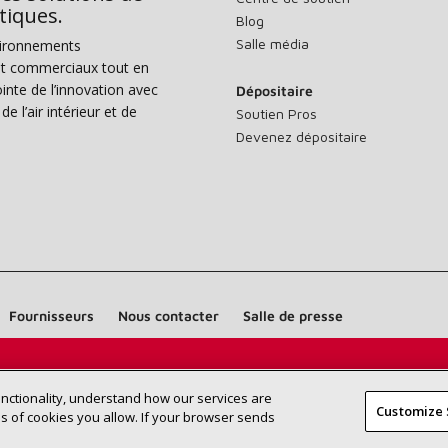
tiques.
Blog
Salle média
vironnements
s et commerciaux tout en
nte de l’innovation avec
Dépositaire
e l’air intérieur et de
Soutien Pros
Devenez dépositaire
Fournisseurs
Nous contacter
Salle de presse
Trouvez un dépositaire Lennox près
RECHERCHE
unctionality, understand how our services are
DÉPOSITAI
Customize 
de chez vous
 of cookies you allow. If your browser sends
©2026 Lennox International Inc.
Plan du site
Déclaration 