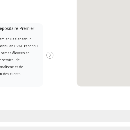
épositaire Premier
Financement
disponible
emier Dealer est un
Lenn
Offre des options pour élargir
connu en CVAC reconnu
Deal
votre pouvoir d’achat
normes élevées en
Prem
Suivant
 service, de
form
nnalisme et de
serv
n des clients.
pour
cond