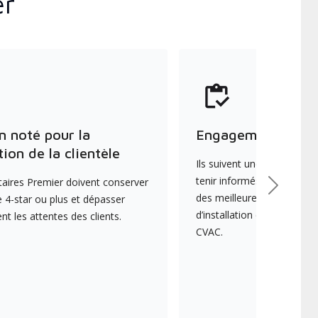
er
n noté pour la
Engagement envers
tion de la clientèle
Ils suivent une formation 
tenir informés des dernièr
aires Premier doivent conserver
Suivant
des meilleures pratiques e
 4-star ou plus et dépasser
d’installation et d’entreti
 les attentes des clients.
CVAC.