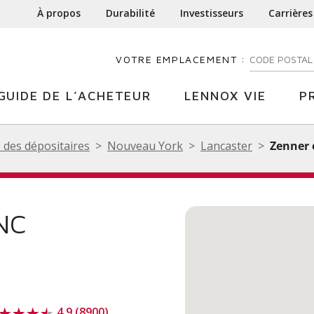
À propos
Durabilité
Investisseurs
Carrières
VOTRE EMPLACEMENT :
ENTREZ VOTR
GUIDE DE L’ACHETEUR
LENNOX VIE
P
 des dépositaires
Nouveau York
Lancaster
Zenner e
NC
4.9 (8900)