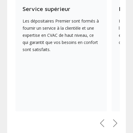
Service supérieur
Produ
Les dépositaires Premier sont formés à
Ils off
fournir un service à la clientèle et une
les plu
expertise en CVAC de haut niveau, ce
en éner
qui garantit que vos besoins en confort
collect
sont satisfaits.
Précédent
Suivant