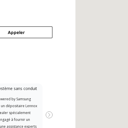
Appeler
ystème sans conduit
Promotional
Participant
owered by Samsung
Exce
Offers Manufacturer rebates
t un dépositaire Lennox
Amér
when available
ealer spécialement
Suivant
ngagé à fournir un
 une assistance experts