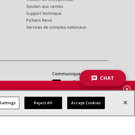
Soutien aux ventes
Support technique
Fichiers Revit
Services de comptes nationaux
Communiquez avec nous :
CHAT
 DES
RES
Settings
Reject All
Accept Cookies
d’accessibilité
Confidentialité
Conditions générales