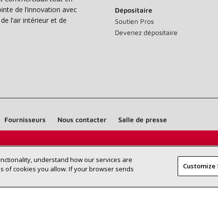
nte de l’innovation avec
Dépositaire
e l’air intérieur et de
Soutien Pros
Devenez dépositaire
Fournisseurs
Nous contacter
Salle de presse
Trouvez un dépositaire Lennox près
RECHERCHE
unctionality, understand how our services are
DÉPOSITAI
Customize 
de chez vous
 of cookies you allow. If your browser sends
©2026 Lennox International Inc.
Plan du site
Déclaration 