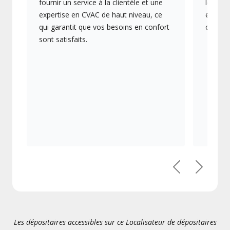
fournir un service à la clientèle et une
les plu
expertise en CVAC de haut niveau, ce
en éner
qui garantit que vos besoins en confort
collect
sont satisfaits.
Précédent
Suivant
Les dépositaires accessibles sur ce Localisateur de dépositaires