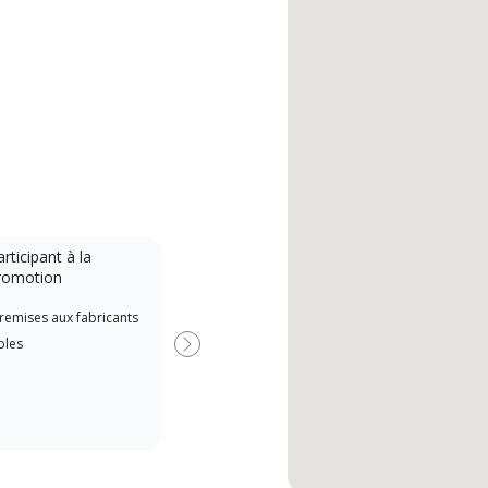
rticipant à la
romotion
remises aux fabricants
bles
Next