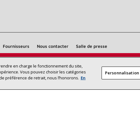
Fournisseurs
Nous contacter
Salle de presse
Trouvez un dépositaire Lennox près
prendre en charge le fonctionnement du site,
RECHERCHE
xpérience. Vous pouvez choisir les catégories
Personnalisation
DÉPOSITAI
de chez vous
de préférence de retrait, nous l’honorons.
En
©2026 Lennox International Inc.
Plan du site
Déclaration 