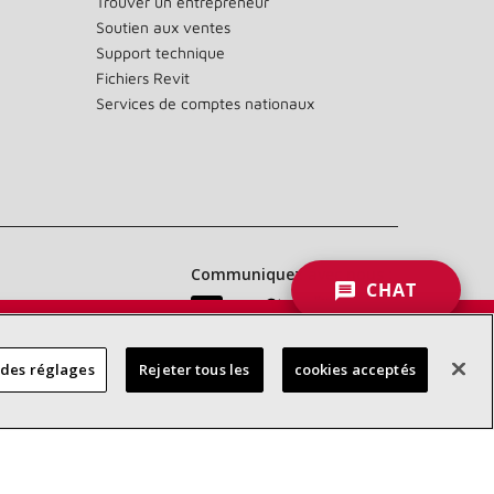
Trouver un entrepreneur
Soutien aux ventes
Support technique
Fichiers Revit
Services de comptes nationaux
Communiquez avec nous :
CHAT
 DES
 des réglages
Rejeter tous les
cookies acceptés
RES
d’accessibilité
Confidentialité
Conditions générales