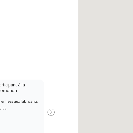
rticipant à la
romotion
remises aux fabricants
bles
Suivant