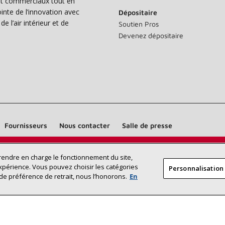
s et commerciaux tout en
nte de l’innovation avec
Dépositaire
e l’air intérieur et de
Soutien Pros
Devenez dépositaire
Fournisseurs
Nous contacter
Salle de presse
Trouvez un dépositaire Lennox près
prendre en charge le fonctionnement du site,
RECHERCHE
xpérience. Vous pouvez choisir les catégories
Personnalisation
DÉPOSITAI
de chez vous
de préférence de retrait, nous l’honorons.
En
©2026 Lennox International Inc.
Plan du site
Déclaration 