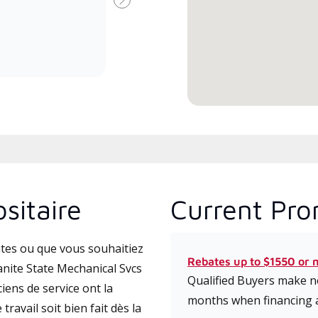
Suivant
formé et engagé à fournir un
Lenn
service et une assistance experts
cours
pour les systèmes système sans
l’ins
conduit à haute efficacité.
comm
sitaire
Current Pro
tes ou que vous souhaitiez
Rebates up to $1550 or 
nite State Mechanical Svcs
Qualified Buyers make no
iens de service ont la
months when financing 
travail soit bien fait dès la