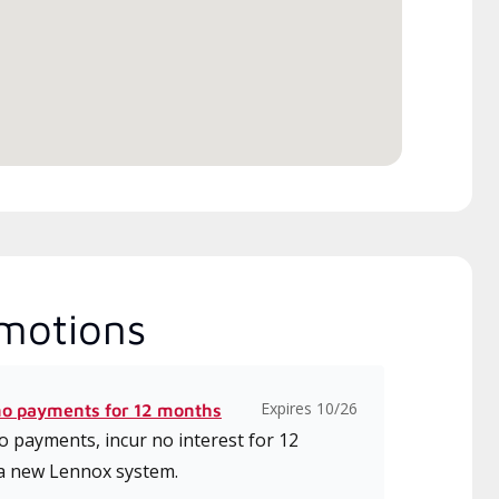
ox , qui comprennent des
 intensifs et à jour sur
tallation, la conception, la
unication et l’entretien.
motions
Expires 10/26
no payments for 12 months
 payments, incur no interest for 12
a new Lennox system.