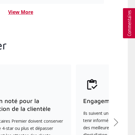
View More
er
n noté pour la
Engagement envers
tion de la clientèle
Ils suivent une formation 
tenir informés des dernièr
aires Premier doivent conserver
Suivant
des meilleures pratiques e
 4-star ou plus et dépasser
d’installation et d’entreti