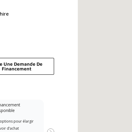
hire
re Une Demande De
Financement
nancement
Système sans conduit
sponible
Lennox Powered by Samsung
Les 
options pour élargir
Dealer est un dépositaire Lennox
indé
oir d’achat
Premier Dealer spécialement
form