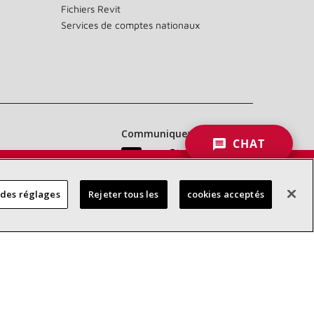
Fichiers Revit
Services de comptes nationaux
Communiquez avec nous :
CHAT
 DES
 des réglages
Rejeter tous les
cookies acceptés
RES
d’accessibilité
Confidentialité
Conditions générales