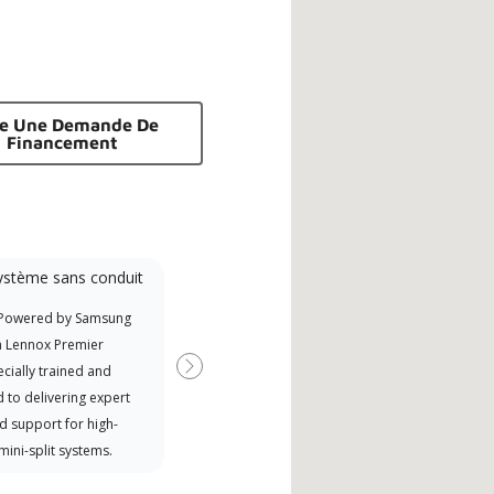
re Une Demande De
Financement
ystème sans conduit
 Powered by Samsung
a Lennox Premier
cially trained and
Next
 to delivering expert
d support for high-
 mini-split systems.