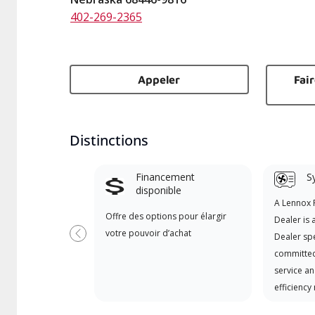
402-269-2365
Appeler
Fai
Distinctions
Financement
S
disponible
A Lennox
Offre des options pour élargir
Dealer is 
votre pouvoir d’achat
Dealer spe
Previous
committed
service an
efficiency