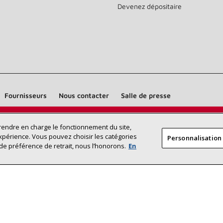
Devenez dépositaire
Fournisseurs
Nous contacter
Salle de presse
Trouvez un dépositaire Lennox près
prendre en charge le fonctionnement du site,
RECHERCHE
xpérience. Vous pouvez choisir les catégories
Personnalisation
DÉPOSITAI
de chez vous
de préférence de retrait, nous l’honorons.
En
©2026 Lennox International Inc.
Plan du site
Déclaration 