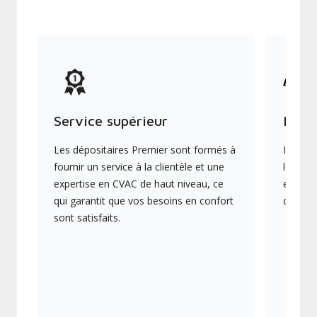
Service supérieur
Produ
Les dépositaires Premier sont formés à
Ils off
fournir un service à la clientèle et une
les plu
expertise en CVAC de haut niveau, ce
en éner
qui garantit que vos besoins en confort
collect
sont satisfaits.