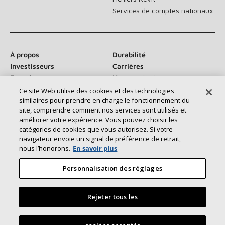
Services de comptes nationaux
À propos
Durabilité
Investisseurs
Carrières
Fournisseurs
Nous contacter
Salle de presse
Ce site Web utilise des cookies et des technologies
similaires pour prendre en charge le fonctionnement du
site, comprendre comment nos services sont utilisés et
améliorer votre expérience. Vous pouvez choisir les
catégories de cookies que vous autorisez. Si votre
Communiquez avec nous :
navigateur envoie un signal de préférence de retrait,
nous l’honorons.
En savoir plus
Personnalisation des réglages
Rejeter tous les
©2026 Lennox International Inc.
Plan du site
Déclaration d’accessibilité
Confidentialité
Trouvez un dépositaire Lennox près de chez vous