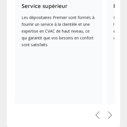
Service supérieur
Prod
Les dépositaires Premier sont formés à
Ils off
fournir un service à la clientèle et une
les plu
expertise en CVAC de haut niveau, ce
en éner
qui garantit que vos besoins en confort
collect
sont satisfaits.
Précédent
Suivant