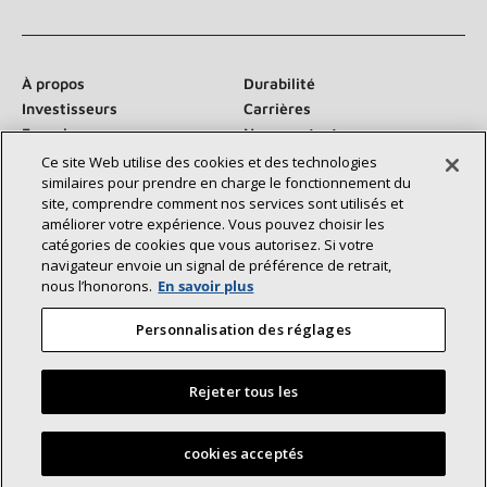
À propos
Durabilité
Investisseurs
Carrières
Fournisseurs
Nous contacter
Salle de presse
Ce site Web utilise des cookies et des technologies
similaires pour prendre en charge le fonctionnement du
site, comprendre comment nos services sont utilisés et
améliorer votre expérience. Vous pouvez choisir les
catégories de cookies que vous autorisez. Si votre
Communiquez avec nous :
navigateur envoie un signal de préférence de retrait,
nous l’honorons.
En savoir plus
Personnalisation des réglages
Rejeter tous les
©2026 Lennox International Inc.
Plan du site
Déclaration d’accessibilité
Confidentialité
Trouvez un dépositaire Lennox près de chez vous
cookies acceptés
Conditions générales