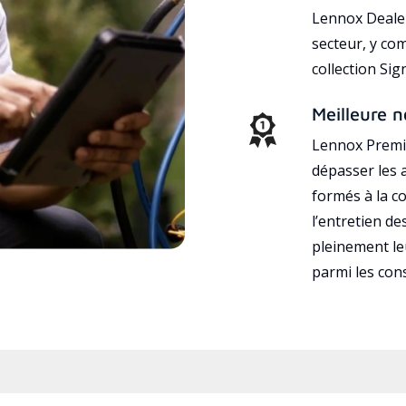
Lennox Dealer
secteur, y co
collection Si
Meilleure n
Lennox Premie
dépasser les a
formés à la con
l’entretien d
pleinement leu
parmi les co