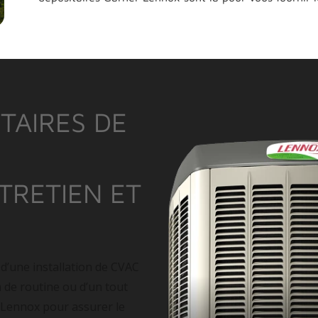
TAIRES DE
NTRETIEN ET
 d’une installation de CVAC
n de routine ou d’un tout
 Lennox pour assurer le