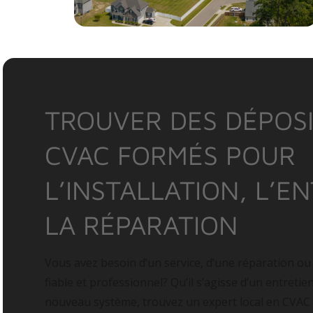
TROUVER DES DÉPOSI
CVAC FORMÉS POUR
L’INSTALLATION, L’E
LA RÉPARATION
Vous avez besoin d’un service, d’une réparation ou
fiable et professionnel? Qu’il s’agisse d’un entretie
nouveau système, trouvez un expert local en CVAC