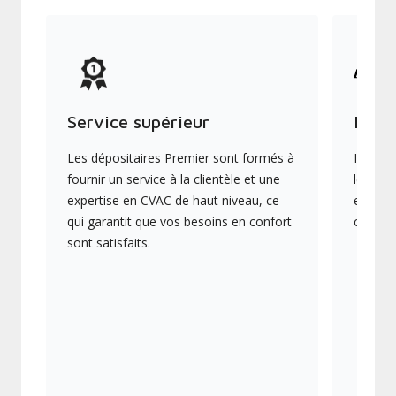
Service supérieur
Produ
Les dépositaires Premier sont formés à
Ils off
fournir un service à la clientèle et une
les plu
expertise en CVAC de haut niveau, ce
en éner
qui garantit que vos besoins en confort
collect
sont satisfaits.