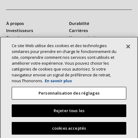
À propos
Durabilité
Investisseurs
Carrières
Fournisseurs
Nous contacter
Salle de presse
Ce site Web utilise des cookies et des technologies
similaires pour prendre en charge le fonctionnement du
site, comprendre comment nos services sont utilisés et
améliorer votre expérience. Vous pouvez choisir les
catégories de cookies que vous autorisez. Si votre
Communiquez avec nous :
navigateur envoie un signal de préférence de retrait,
nous l’honorons.
En savoir plus
Personnalisation des réglages
Rejeter tous les
©2026 Lennox International Inc.
Plan du site
Déclaration d’accessibilité
Confidentialité
Trouvez un dépositaire Lennox près de chez vous
cookies acceptés
Conditions générales