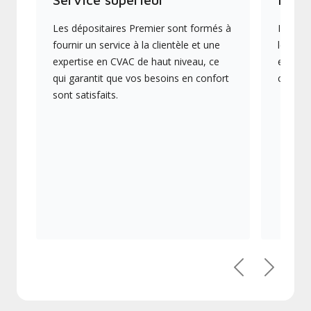
Les dépositaires Premier sont formés à
Ils off
fournir un service à la clientèle et une
les plu
expertise en CVAC de haut niveau, ce
en éner
qui garantit que vos besoins en confort
collect
sont satisfaits.
Précédent
Suivant