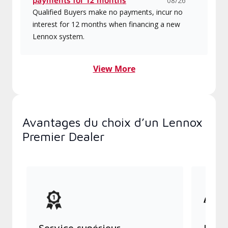
payments for 12 months
08/26
Qualified Buyers make no payments, incur no
interest for 12 months when financing a new
Lennox system.
View More
Avantages du choix d’un Lennox
Premier Dealer
Service supérieur
Produ