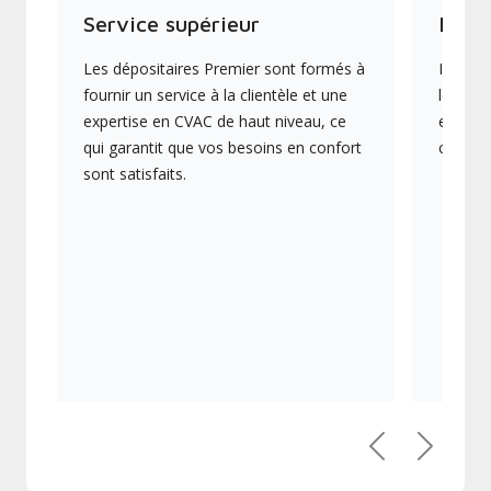
Service supérieur
Produ
Les dépositaires Premier sont formés à
Ils off
fournir un service à la clientèle et une
les plu
expertise en CVAC de haut niveau, ce
en éner
qui garantit que vos besoins en confort
collect
sont satisfaits.
Précédent
Suivant