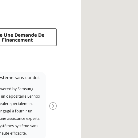
re Une Demande De
Financement
ystème sans conduit
owered by Samsung
t un dépositaire Lennox
ealer spécialement
Suivant
ngagé à fournir un
 une assistance experts
systèmes système sans
haute efficacité.