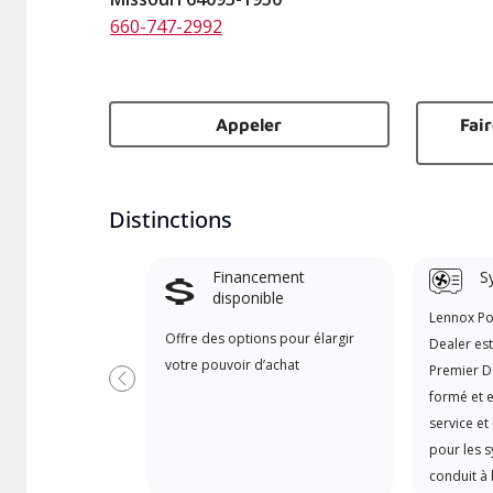
660-747-2992
Appeler
Fai
Distinctions
Financement
S
disponible
Lennox P
Offre des options pour élargir
Dealer es
votre pouvoir d’achat
Premier D
Précédent
formé et e
service et
pour les 
conduit à 