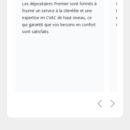
Les dépositaires Premier sont formés à
Ils off
fournir un service à la clientèle et une
les plu
expertise en CVAC de haut niveau, ce
en éner
qui garantit que vos besoins en confort
collect
sont satisfaits.
Précédent
Suivant