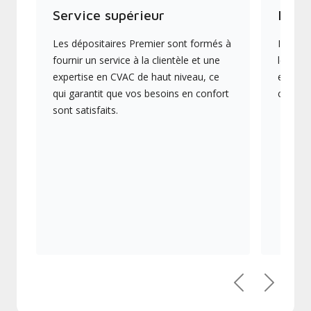
Service supérieur
Produ
Les dépositaires Premier sont formés à
Ils off
fournir un service à la clientèle et une
les plu
expertise en CVAC de haut niveau, ce
en éner
qui garantit que vos besoins en confort
collect
sont satisfaits.
Précédent
Suivant