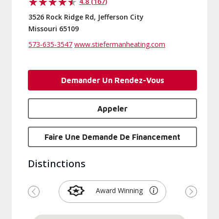
4.8 (167)
3526 Rock Ridge Rd, Jefferson City
Missouri 65109
573-635-3547
www.stiefermanheating.com
Demander Un Rendez-Vous
Appeler
Faire Une Demande De Financement
Distinctions
Award Winning
Précédent
Suivant