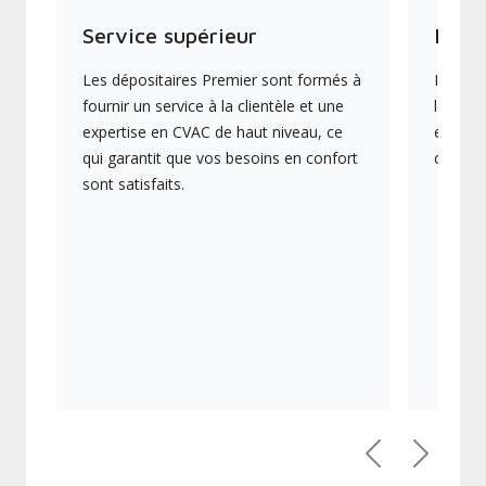
Service supérieur
Produ
Les dépositaires Premier sont formés à
Ils off
fournir un service à la clientèle et une
les plu
expertise en CVAC de haut niveau, ce
en éner
qui garantit que vos besoins en confort
collect
sont satisfaits.
Précédent
Suivant