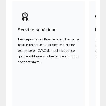
Service supérieur
Produ
Les dépositaires Premier sont formés à
Ils off
fournir un service à la clientèle et une
les plu
expertise en CVAC de haut niveau, ce
en éner
qui garantit que vos besoins en confort
collect
sont satisfaits.