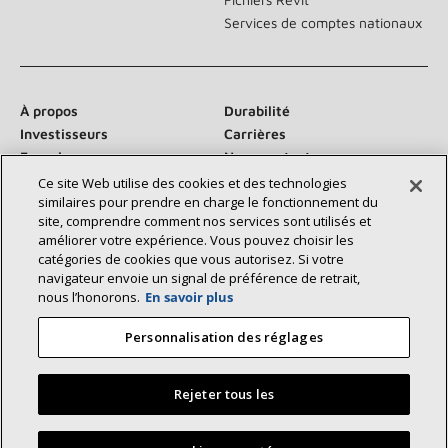
Services de comptes nationaux
À propos
Durabilité
Investisseurs
Carrières
Fournisseurs
Nous contacter
Salle de presse
Ce site Web utilise des cookies et des technologies
similaires pour prendre en charge le fonctionnement du
site, comprendre comment nos services sont utilisés et
améliorer votre expérience. Vous pouvez choisir les
catégories de cookies que vous autorisez. Si votre
Communiquez avec nous :
navigateur envoie un signal de préférence de retrait,
nous l’honorons.
En savoir plus
Personnalisation des réglages
Rejeter tous les
©2026 Lennox International Inc.
Plan du site
Déclaration d’accessibilité
Confidentialité
Trouvez un dépositaire Lennox près de chez vous