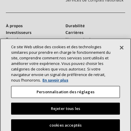
À propos
Durabilité
Investisseurs
Carrières
Fournisseurs
Nous contacter
Salle de presse
Ce site Web utilise des cookies et des technologies
similaires pour prendre en charge le fonctionnement du
site, comprendre comment nos services sont utilisés et
améliorer votre expérience. Vous pouvez choisir les
catégories de cookies que vous autorisez. Si votre
Communiquez avec nous :
navigateur envoie un signal de préférence de retrait,
nous l’honorons.
En savoir plus
Personnalisation des réglages
Rejeter tous les
©2026 Lennox International Inc.
Plan du site
Déclaration d’accessibilité
Confidentialité
Trouvez un dépositaire Lennox près de chez vous
cookies acceptés
Conditions générales