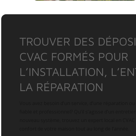
TROUVER DES DÉPOSI
CVAC FORMÉS POUR
L’INSTALLATION, L’E
LA RÉPARATION
Vous avez besoin d’un service, d’une réparation ou
fiable et professionnel? Qu’il s’agisse d’un entretie
nouveau système, trouvez un expert local en CVAC
confort de votre maison tout au long de l’année.