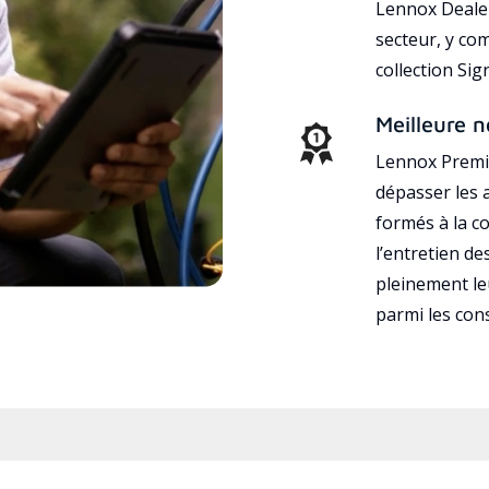
Lennox Dealer
secteur, y co
collection Si
Meilleure n
Lennox Premie
dépasser les a
formés à la con
l’entretien d
pleinement leu
parmi les co