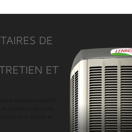
TAIRES DE
NTRETIEN ET
 d’une installation de CVAC
n de routine ou d’un tout
 Lennox pour assurer le