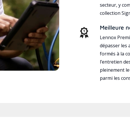
secteur, y co
collection Si
Meilleure n
Lennox Premie
dépasser les a
formés à la con
l’entretien d
pleinement leu
parmi les co