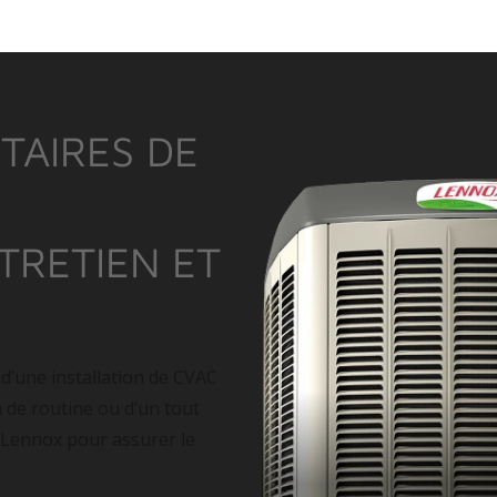
TAIRES DE
NTRETIEN ET
 d’une installation de CVAC
n de routine ou d’un tout
 Lennox pour assurer le