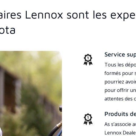
aires Lennox sont les exp
ota
Service su
Tous les dépo
formés pour s
pourriez avoi
pour offrir un
attentes des c
Produits d
As s’associe 
Lennox Dealer