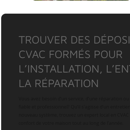
TROUVER DES DÉPOSI
CVAC FORMÉS POUR
L’INSTALLATION, L’E
LA RÉPARATION
Vous avez besoin d’un service, d’une réparation ou
fiable et professionnel? Qu’il s’agisse d’un entretie
nouveau système, trouvez un expert local en CVAC
confort de votre maison tout au long de l’année.