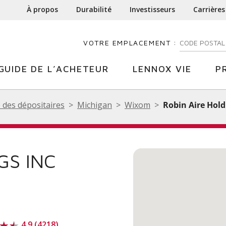
À propos
Durabilité
Investisseurs
Carrières
VOTRE EMPLACEMENT :
ENTREZ VOTR
GUIDE DE L’ACHETEUR
LENNOX VIE
P
 des dépositaires
Michigan
Wixom
Robin Aire Hold
GS INC
4.9 (4218)