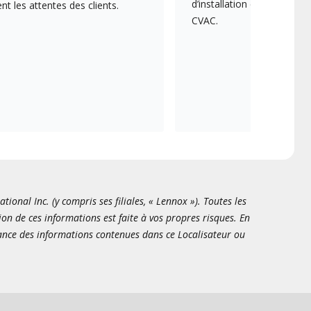
d’installation et d’entreti
 les attentes des clients.
CVAC.
onal Inc. (y compris ses filiales, « Lennox »). Toutes les
ion de ces informations est faite à vos propres risques. En
sance des informations contenues dans ce Localisateur ou