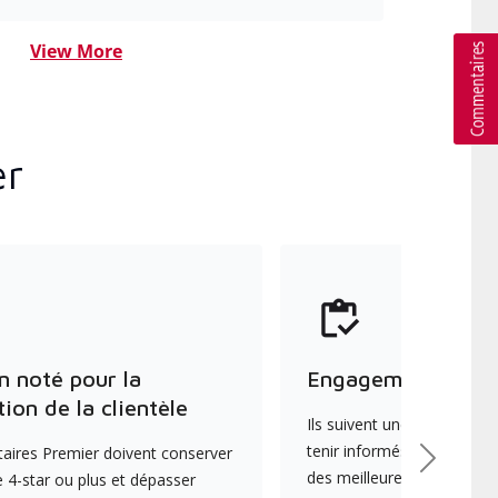
View More
er
n noté pour la
Engagement envers
tion de la clientèle
Ils suivent une formation 
tenir informés des dernièr
aires Premier doivent conserver
Suivant
des meilleures pratiques e
 4-star ou plus et dépasser