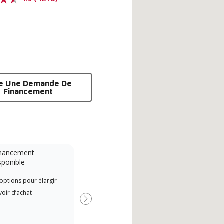
re Une Demande De
Financement
nancement
Système sans conduit
sponible
A Lennox Powered by Samsung
Les 
options pour élargir
Dealer is a Lennox Premier
indé
oir d’achat
Dealer specially trained and
form
Suivant
committed to delivering expert
Lenn
service and support for high-
cours