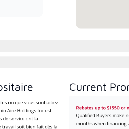
efficiency mini-split systems.
l’ins
comm
sitaire
Current Pro
tes ou que vous souhaitiez
Rebates up to $1550 or 
in Aire Holdings Inc est
Qualified Buyers make no
 de service ont la
months when financing 
travail soit bien fait dès la