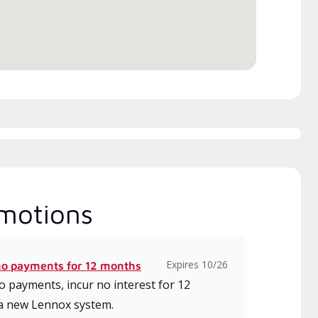
tallation, la conception, la
unication et l’entretien.
motions
Expires 10/26
no payments for 12 months
 payments, incur no interest for 12
a new Lennox system.