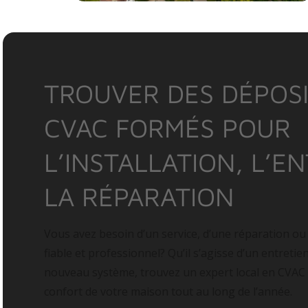
TROUVER DES DÉPOSI
CVAC FORMÉS POUR
L’INSTALLATION, L’E
LA RÉPARATION
Vous avez besoin d’un service, d’une réparation ou
fiable et professionnel? Qu’il s’agisse d’un entretie
nouveau système, trouvez un expert local en CVAC
confort de votre maison tout au long de l’année.