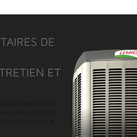
TAIRES DE
NTRETIEN ET
 d’une installation de CVAC
n de routine ou d’un tout
 Lennox pour assurer le