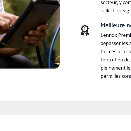
secteur, y co
collection Si
Meilleure n
Lennox Premie
dépasser les a
formés à la con
l’entretien d
pleinement leu
parmi les co