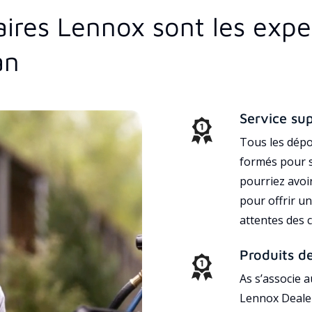
aires Lennox sont les exp
an
Service su
Tous les dépo
formés pour s
pourriez avoi
pour offrir un
attentes des c
Produits d
As s’associe 
Lennox Dealer