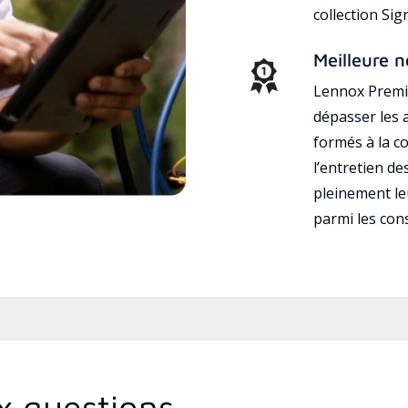
collection Si
Meilleure n
Lennox Premie
dépasser les a
formés à la con
l’entretien d
pleinement leu
parmi les co
x questions