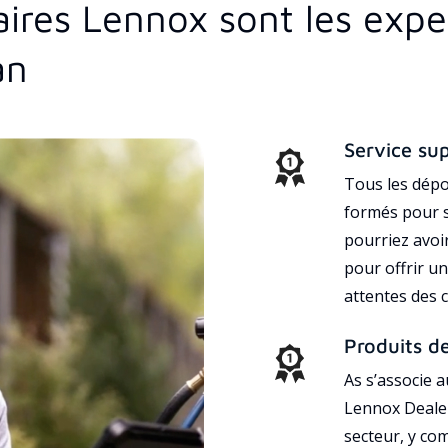
aires Lennox sont les exp
an
Service su
Tous les dépo
formés pour s
pourriez avoi
pour offrir un
attentes des c
Produits d
As s’associe 
Lennox Dealer
secteur, y co