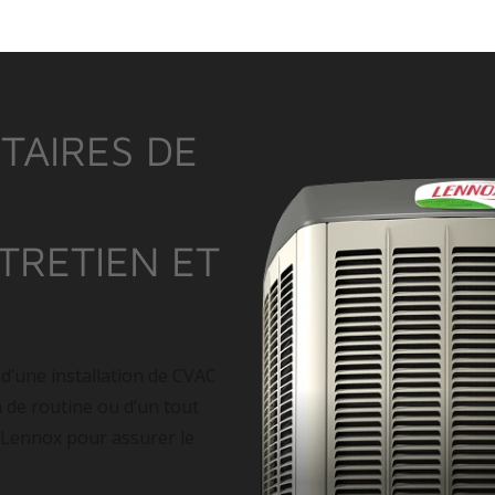
TAIRES DE
NTRETIEN ET
 d’une installation de CVAC
n de routine ou d’un tout
 Lennox pour assurer le