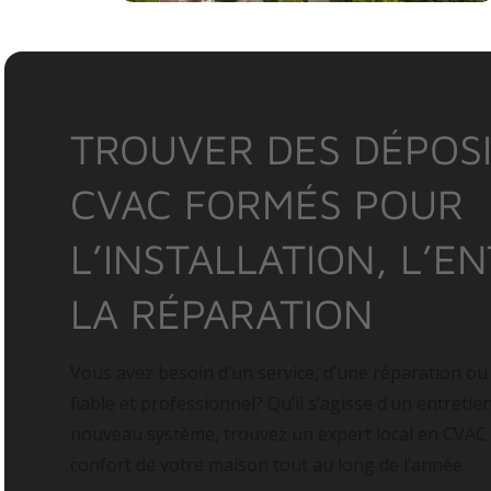
TROUVER DES DÉPOSI
CVAC FORMÉS POUR
L’INSTALLATION, L’E
LA RÉPARATION
Vous avez besoin d’un service, d’une réparation ou
fiable et professionnel? Qu’il s’agisse d’un entretie
nouveau système, trouvez un expert local en CVAC
confort de votre maison tout au long de l’année.