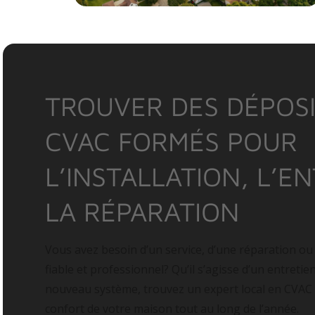
TROUVER DES DÉPOSI
CVAC FORMÉS POUR
L’INSTALLATION, L’E
LA RÉPARATION
Vous avez besoin d’un service, d’une réparation ou
fiable et professionnel? Qu’il s’agisse d’un entretie
nouveau système, trouvez un expert local en CVAC
confort de votre maison tout au long de l’année.