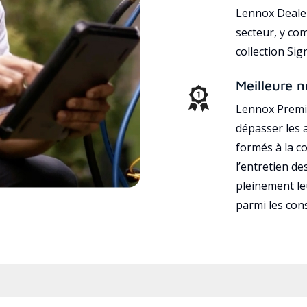
Lennox Dealer
secteur, y co
collection Si
Meilleure n
Lennox Premie
dépasser les a
formés à la con
l’entretien d
pleinement leu
parmi les co