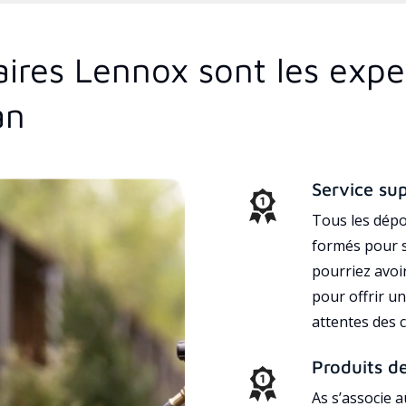
aires Lennox sont les exp
an
Service su
Tous les dépo
formés pour s
pourriez avoi
pour offrir un
attentes des c
Produits d
As s’associe 