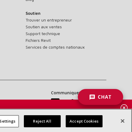
Soutien
Trouver un entrepreneur
Soutien aux ventes
Support technique
Fichiers Revit
Services de comptes nationaux
Communiquez avec nous :
CHAT
 DES
RES
Settings
Reject All
Accept Cookies
d’accessibilité
Confidentialité
Conditions générales