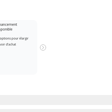
nancement
Système sans conduit
sponible
Lennox Powered by Samsung
options pour élargir
Offr
Dealer est un dépositaire Lennox
oir d’achat
si d
Premier Dealer spécialement
Suivant
formé et engagé à fournir un
service et une assistance experts
pour les systèmes système sans
conduit à haute efficacité.