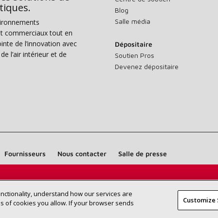
tiques.
Blog
Salle média
vironnements
s et commerciaux tout en
nte de l’innovation avec
Dépositaire
e l’air intérieur et de
Soutien Pros
Devenez dépositaire
Fournisseurs
Nous contacter
Salle de presse
Trouvez un dépositaire Lennox près
RECHERCHE
unctionality, understand how our services are
DÉPOSITAI
Customize 
de chez vous
 of cookies you allow. If your browser sends
©2026 Lennox International Inc.
Plan du site
Déclaration 