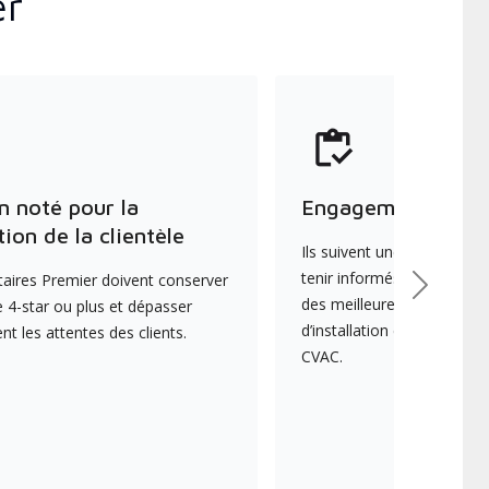
er
n noté pour la
Engagement envers
tion de la clientèle
Ils suivent une formation 
tenir informés des dernièr
aires Premier doivent conserver
Suivant
des meilleures pratiques e
 4-star ou plus et dépasser
d’installation et d’entreti
 les attentes des clients.
CVAC.