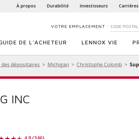
À propos
Durabilité
Investisseurs
Carrières
VOTRE EMPLACEMENT :
ENTREZ VOTR
GUIDE DE L’ACHETEUR
LENNOX VIE
P
 des dépositaires
Michigan
Christophe Colomb
Sup
G INC
4.9 (346)