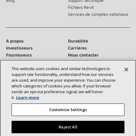
Blog
Support technique
Fichiers Revit
Services de comptes nationaux
À propos
Durabilité
Investisseurs
Carrières
Fournisseurs
Nous contacter
Salle de presse
This website uses cookies and similar technologies to
support site functionality, understand how our services
are used, and improve your experience. You can choose
which categories of cookies you allow. If your browser
Communiquez avec nous :
sends an opt‑out preference signal, we will honor
it.
Learn more
Customize Settings
Reject All
©2026 Lennox International Inc.
Plan du site