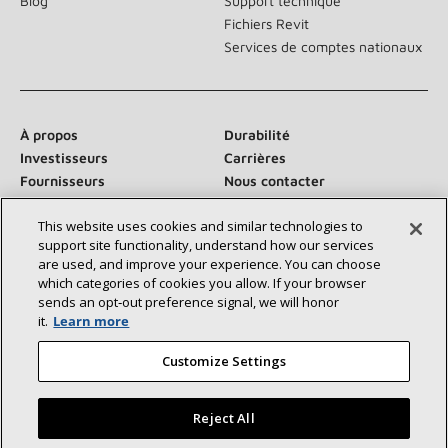
Blog
Support technique
Fichiers Revit
Services de comptes nationaux
À propos
Durabilité
Investisseurs
Carrières
Fournisseurs
Nous contacter
Salle de presse
This website uses cookies and similar technologies to
support site functionality, understand how our services
are used, and improve your experience. You can choose
which categories of cookies you allow. If your browser
Communiquez avec nous :
sends an opt‑out preference signal, we will honor
it.
Learn more
Customize Settings
Reject All
©2026 Lennox International Inc.
Plan du site