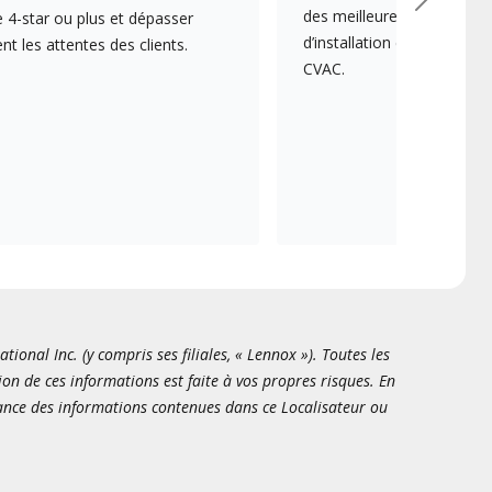
Suivant
des meilleures pratiques e
 4-star ou plus et dépasser
d’installation et d’entreti
 les attentes des clients.
CVAC.
onal Inc. (y compris ses filiales, « Lennox »). Toutes les
ion de ces informations est faite à vos propres risques. En
sance des informations contenues dans ce Localisateur ou