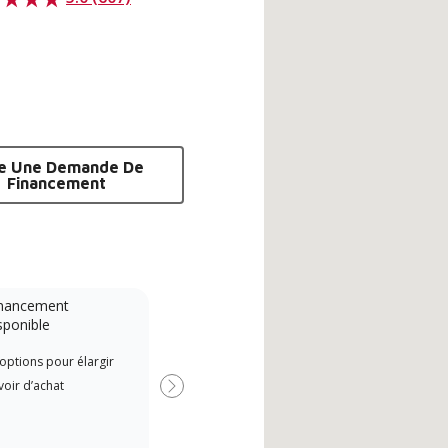
re Une Demande De
Financement
nancement
Système sans conduit
sponible
A Lennox Powered by Samsung
options pour élargir
Offr
Dealer is a Lennox Premier
oir d’achat
si d
Dealer specially trained and
Suivant
committed to delivering expert
service and support for high-