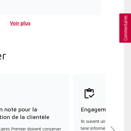
Voir plus
er
n noté pour la
Engagement envers
tion de la clientèle
Ils suivent une formation 
tenir informés des dernièr
aires Premier doivent conserver