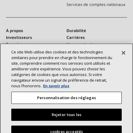
Services de comptes nationaux
À propos
Durabilité
Investisseurs
Carrières
Fournisseurs
Nous contacter
Salle de presse
Ce site Web utilise des cookies et des technologies
similaires pour prendre en charge le fonctionnement du
site, comprendre comment nos services sont utilisés et
améliorer votre expérience. Vous pouvez choisir les
catégories de cookies que vous autorisez. Si votre
Communiquez avec nous :
navigateur envoie un signal de préférence de retrait,
nous l’honorons.
En savoir plus
Personnalisation des réglages
Rejeter tous les
©2026 Lennox International Inc.
Plan du site
Déclaration d’accessibilité
Confidentialité
Trouvez un dépositaire Lennox près de chez vous
cookies acceptés
Conditions générales