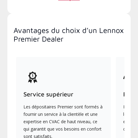
Avantages du choix d’un Lennox
Premier Dealer
Service supérieur
Prod
Les dépositaires Premier sont formés à
Ils off
fournir un service à la clientèle et une
les plu
expertise en CVAC de haut niveau, ce
en éner
qui garantit que vos besoins en confort
collect
sont satisfaits.