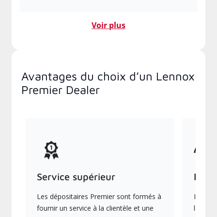
Voir plus
Avantages du choix d’un Lennox
Premier Dealer
Service supérieur
Prod
Les dépositaires Premier sont formés à
Ils off
fournir un service à la clientèle et une
les plu