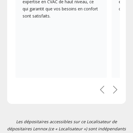
expertise en CVAC de haut niveau, ce
en éner
qui garantit que vos besoins en confort
collect
sont satisfaits.
Précédent
Suivant
Les dépositaires accessibles sur ce Localisateur de
dépositaires Lennox (ce « Localisateur ») sont indépendants