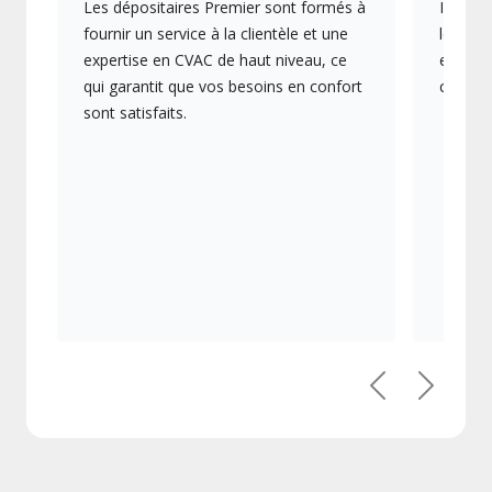
Les dépositaires Premier sont formés à
Ils off
fournir un service à la clientèle et une
les plu
expertise en CVAC de haut niveau, ce
en éner
qui garantit que vos besoins en confort
collect
sont satisfaits.
Précédent
Suivant