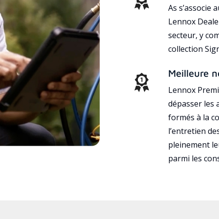
As s’associe 
Lennox Dealer
secteur, y co
collection Si
Meilleure n
Lennox Premie
dépasser les a
formés à la con
l’entretien d
pleinement leu
parmi les co