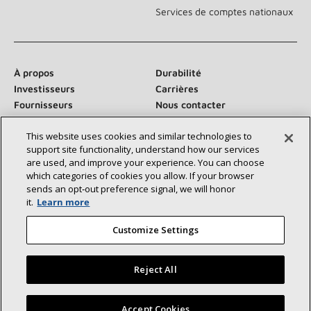
Services de comptes nationaux
À propos
Durabilité
Investisseurs
Carrières
Fournisseurs
Nous contacter
Salle de presse
This website uses cookies and similar technologies to
support site functionality, understand how our services
are used, and improve your experience. You can choose
which categories of cookies you allow. If your browser
Communiquez avec nous :
sends an opt‑out preference signal, we will honor
it.
Learn more
Customize Settings
Reject All
©2026 Lennox International Inc.
Plan du site
Déclaration d’accessibilité
Confidentialité
Trouvez un dépositaire Lennox près de chez vous
Accept Cookies
Conditions générales