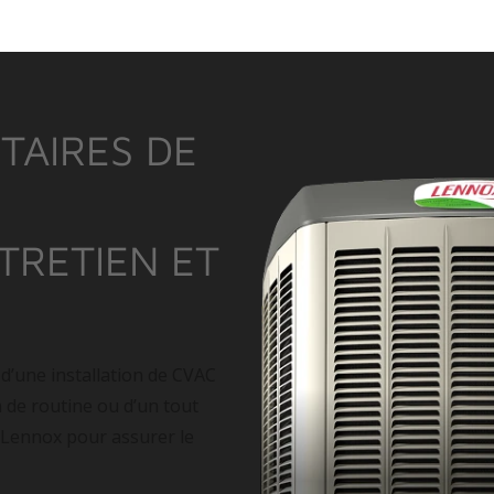
TAIRES DE
NTRETIEN ET
 d’une installation de CVAC
n de routine ou d’un tout
 Lennox pour assurer le