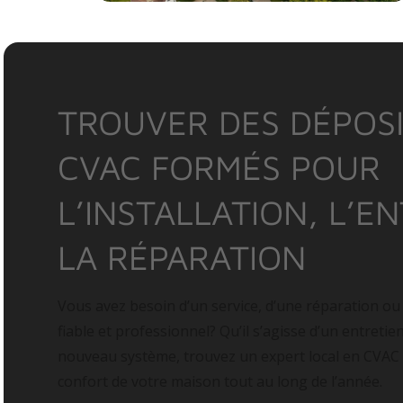
TROUVER DES DÉPOSI
CVAC FORMÉS POUR
L’INSTALLATION, L’E
LA RÉPARATION
Vous avez besoin d’un service, d’une réparation ou
fiable et professionnel? Qu’il s’agisse d’un entretie
nouveau système, trouvez un expert local en CVAC
confort de votre maison tout au long de l’année.