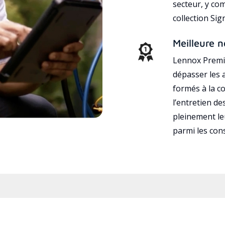
secteur, y co
collection Si
Meilleure n
Lennox Premie
dépasser les a
formés à la con
l’entretien d
pleinement leu
parmi les co