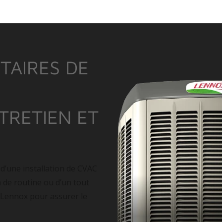
TAIRES DE
NTRETIEN ET
 d’une installation de CVAC
n de routine ou d’un tout
 Lennox pour assurer le