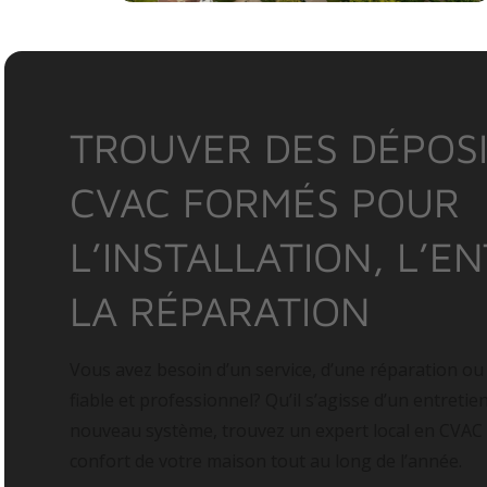
TROUVER DES DÉPOSI
CVAC FORMÉS POUR
L’INSTALLATION, L’E
LA RÉPARATION
Vous avez besoin d’un service, d’une réparation ou
fiable et professionnel? Qu’il s’agisse d’un entretie
nouveau système, trouvez un expert local en CVAC
confort de votre maison tout au long de l’année.