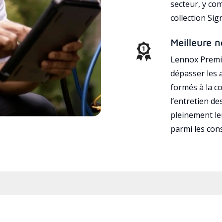
secteur, y co
collection Si
Meilleure n
Lennox Premie
dépasser les a
formés à la con
l’entretien d
pleinement leu
parmi les co