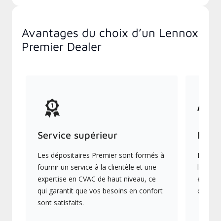
Avantages du choix d’un Lennox
Premier Dealer
Service supérieur
Prod
Les dépositaires Premier sont formés à
Ils off
fournir un service à la clientèle et une
les plu
expertise en CVAC de haut niveau, ce
en éner
qui garantit que vos besoins en confort
collect
sont satisfaits.