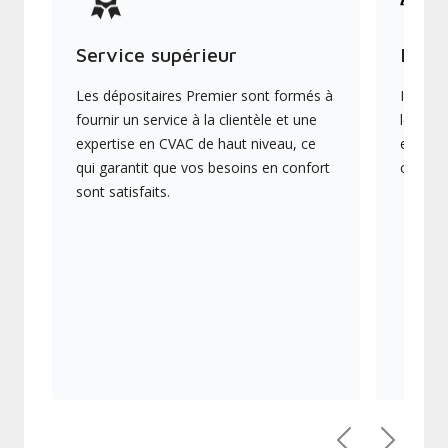
Service supérieur
Produ
Les dépositaires Premier sont formés à
Ils off
fournir un service à la clientèle et une
les plu
expertise en CVAC de haut niveau, ce
en éner
qui garantit que vos besoins en confort
collect
sont satisfaits.