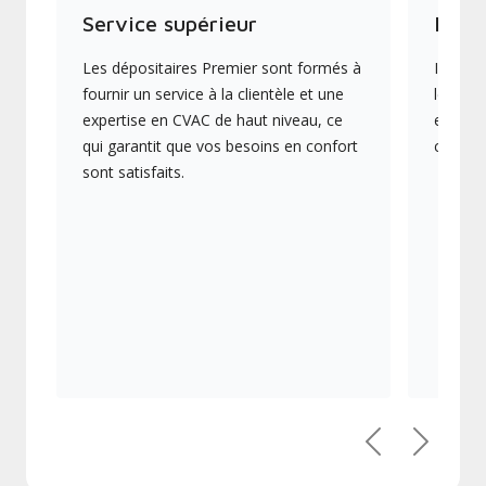
Service supérieur
Produ
Les dépositaires Premier sont formés à
Ils off
fournir un service à la clientèle et une
les plu
expertise en CVAC de haut niveau, ce
en éner
qui garantit que vos besoins en confort
collect
sont satisfaits.
Précédent
Suivant